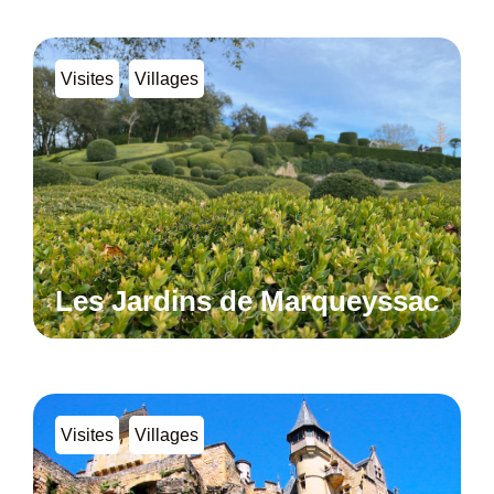
,
Visites
Villages
Les Jardins de Marqueyssac
,
Visites
Villages