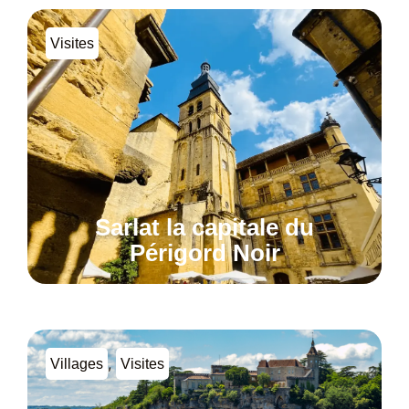
Visites
Sarlat la capitale du
Périgord Noir
,
Villages
Visites